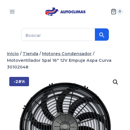
Saltar
al
0
contenido
Inicio
/
Tienda
/
Motores Condensador
/
Motoventilador Spal 16″ 12V Empuje Aspa Curva
30102048
-28%