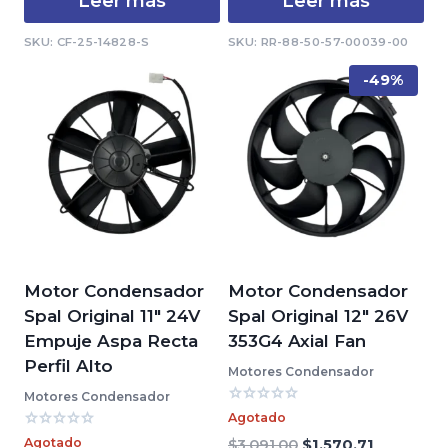
Leer más
Leer más
SKU: CF-25-14828-S
SKU: RR-88-50-57-00039-00
-49%
Motor Condensador
Motor Condensador
Spal Original 11″ 24V
Spal Original 12″ 26V
Empuje Aspa Recta
353G4 Axial Fan
Perfil Alto
Motores Condensador
Motores Condensador
Valorado
Agotado
con
Valorado
0
Agotado
El
El
$
3,091.00
$
1,570.71