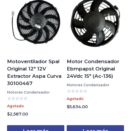
Motoventilador Spal
Motor Condensador
Original 12″ 12V
Ebmpapst Original
Extractor Aspa Curva
24Vdc 15″ (Ac-136)
30100467
Motores Condensador
Motores Condensador
Valorado
Agotado
con
Valorado
0
Agotado
$
5,634.00
con
de
0
$
2,587.00
5
de
5