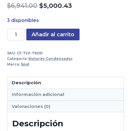
El
El
$
6,941.00
$
5,000.43
precio
precio
3 disponibles
original
actual
Motoventilador
Añadir al carrito
era:
es:
Spal
$6,941.00.
$5,000.43.
16"
SKU:
CF-720-79261
12V
Categoría:
Motores Condensador
Empuje
Marca:
Spal
Aspa
Curva
Descripción
30102048
Información adicional
cantidad
Valoraciones (0)
Descripción