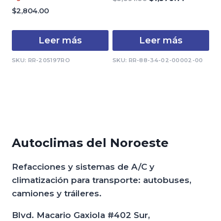
con
de
precio
precio
0
$
2,804.00
5
de
original
actual
5
era:
es:
Leer más
Leer más
$3,091.00.
$1,570.71.
SKU: RR-205197RO
SKU: RR-88-34-02-00002-00
Autoclimas del Noroeste
Refacciones y sistemas de A/C y
climatización para transporte: autobuses,
camiones y tráileres.
Blvd. Macario Gaxiola #402 Sur,