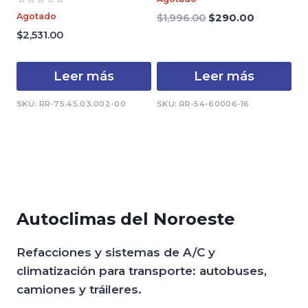
con
Valorado
0
Agotado
El
El
$
1,996.00
$
290.00
con
de
precio
precio
0
$
2,531.00
5
de
original
actual
5
era:
es:
Leer más
Leer más
$1,996.00.
$290.00.
SKU: RR-75.45.03.002-00
SKU: RR-54-60006-16
Autoclimas del Noroeste
Refacciones y sistemas de A/C y
climatización para transporte: autobuses,
camiones y tráileres.