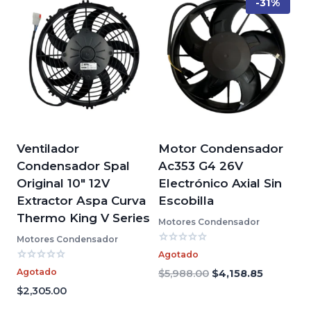
-31%
Ventilador
Motor Condensador
Condensador Spal
Ac353 G4 26V
Original 10″ 12V
Electrónico Axial Sin
Extractor Aspa Curva
Escobilla
Thermo King V Series
Motores Condensador
Motores Condensador
Valorado
Agotado
con
Valorado
0
Agotado
El
El
$
5,988.00
$
4,158.85
con
de
precio
precio
0
$
2,305.00
5
de
original
actual
5