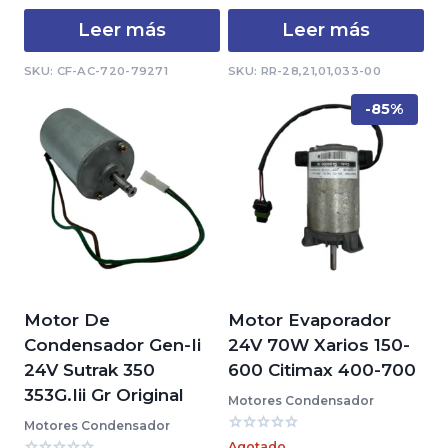
era:
es:
Leer más
Leer más
$5,988.00.
$4,158.85.
SKU: CF-AC-720-79271
SKU: RR-28,21,01,033-00
-85%
Motor De
Motor Evaporador
Condensador Gen-Ii
24V 70W Xarios 150-
24V Sutrak 350
600 Citimax 400-700
353G.Iii Gr Original
Motores Condensador
Motores Condensador
Valorado
Agotado