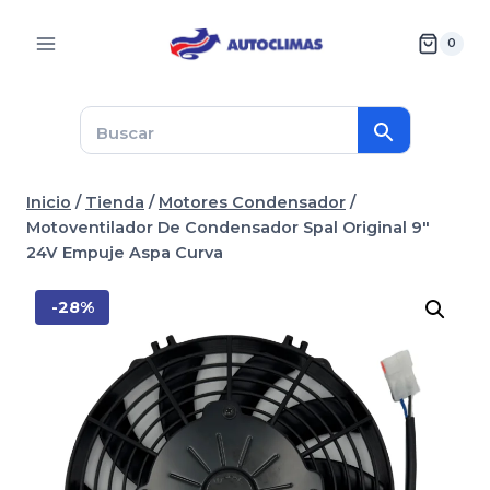
Saltar
al
0
contenido
Inicio
/
Tienda
/
Motores Condensador
/
Motoventilador De Condensador Spal Original 9″
24V Empuje Aspa Curva
-28%