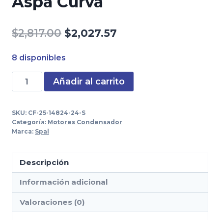
Aspa Curva
El
El
$
2,817.00
$
2,027.57
precio
precio
8 disponibles
original
actual
Motoventilador
Añadir al carrito
era:
es:
De
$2,817.00.
$2,027.57.
Condensador
SKU:
CF-25-14824-24-S
Spal
Categoría:
Motores Condensador
Original
Marca:
Spal
9"
24V
Descripción
Empuje
Información adicional
Aspa
Curva
Valoraciones (0)
cantidad