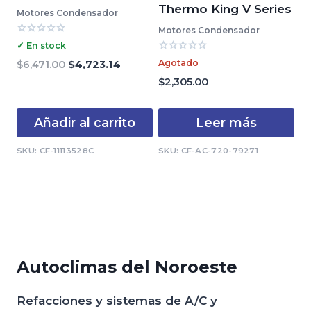
Thermo King V Series
Motores Condensador
Motores Condensador
Valorado
✓ En stock
con
Valorado
0
El
El
Agotado
$
6,471.00
$
4,723.14
con
de
precio
precio
0
$
2,305.00
5
de
original
actual
5
era:
es:
Añadir al carrito
Leer más
$6,471.00.
$4,723.14.
SKU: CF-11113528C
SKU: CF-AC-720-79271
Autoclimas del Noroeste
Refacciones y sistemas de A/C y