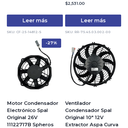
0
$
2,531.00
5
de
5
Leer más
Leer más
SKU: CF-25-14812-S
SKU: RR-75.45.03.002-00
-27%
Motor Condensador
Ventilador
Electrónico Spal
Condensador Spal
Original 26V
Original 10″ 12V
11122717B Spheros
Extractor Aspa Curva