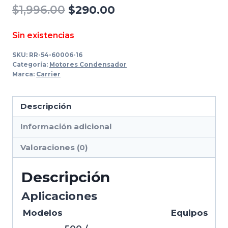
El
El
$
1,996.00
$
290.00
precio
precio
Sin existencias
original
actual
SKU:
RR-54-60006-16
era:
es:
Categoría:
Motores Condensador
Marca:
Carrier
$1,996.00.
$290.00.
Descripción
Información adicional
Valoraciones (0)
Descripción
Aplicaciones
Modelos
Equipos