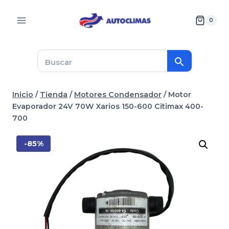
Saltar
al
0
contenido
Inicio
/
Tienda
/
Motores Condensador
/
Motor
Evaporador 24V 70W Xarios 150-600 Citimax 400-
700
-85%