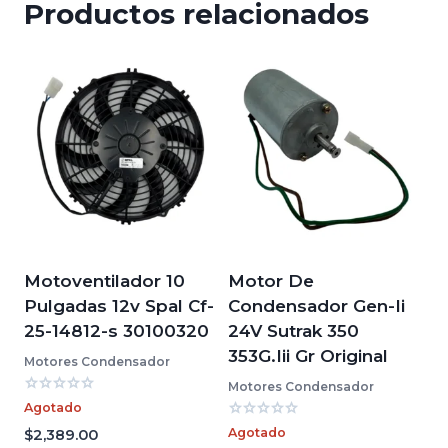
Productos relacionados
Motoventilador 10
Motor De
Pulgadas 12v Spal Cf-
Condensador Gen-Ii
25-14812-s 30100320
24V Sutrak 350
353G.Iii Gr Original
Motores Condensador
Motores Condensador
Valorado
Agotado
con
Valorado
0
Agotado
$
2,389.00
con
de