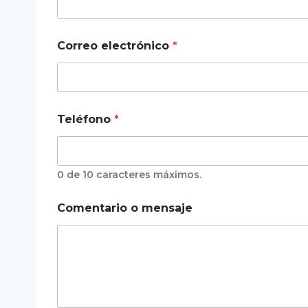
Correo electrónico
*
e
Teléfono
*
l
e
c
t
r
0 de 10 caracteres máximos.
ó
n
Comentario o mensaje
i
c
o
T
e
l
é
f