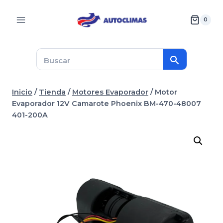
Saltar
al
0
contenido
Inicio
/
Tienda
/
Motores Evaporador
/
Motor
Evaporador 12V Camarote Phoenix BM-470-48007
401-200A