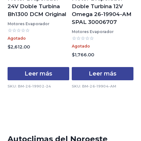
24V Doble Turbina
Doble Turbina 12V
Bh1300 DCM Original
Omega 26-19904-AM
SPAL 30006707
Motores Evaporador
Motores Evaporador
Valorado
Agotado
con
Valorado
0
Agotado
$
2,612.00
con
de
0
$
1,766.00
5
de
5
Leer más
Leer más
SKU: BM-26-19902-24
SKU: BM-26-19904-AM
Autoclimas del Noroeste