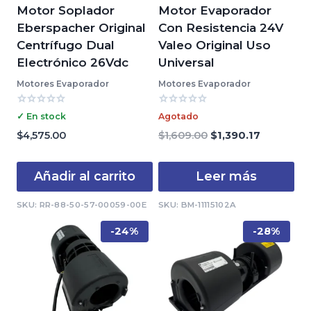
Motor Soplador
Motor Evaporador
Eberspacher Original
Con Resistencia 24V
Centrífugo Dual
Valeo Original Uso
Electrónico 26Vdc
Universal
Motores Evaporador
Motores Evaporador
Valorado
Valorado
✓ En stock
Agotado
con
con
0
0
El
El
$
4,575.00
$
1,609.00
$
1,390.17
de
de
precio
precio
5
5
original
actual
Añadir al carrito
Leer más
era:
es:
$1,609.00.
$1,390.17.
SKU: RR-88-50-57-00059-00E
SKU: BM-11115102A
-24%
-28%