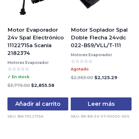
Motor Evaporador
Motor Soplador Spal
24v Spal Electrónico
Doble Flecha 24vdc
11122715a Scania
022-B59/VLL/T-111
2182374
Motores Evaporador
Motores Evaporador
Valorado
Agotado
con
Valorado
0
✓ En stock
El
El
$
2,953.00
$
2,125.29
con
de
precio
precio
0
El
El
$
3,775.00
$
2,855.58
5
de
original
actual
precio
precio
5
era:
es:
original
actual
Añadir al carrito
Leer más
$2,953.00.
$2,125.29
era:
es:
$3,775.00.
$2,855.58.
SKU: BM-11122715A
SKU: RR-88-50-57-00020-00S