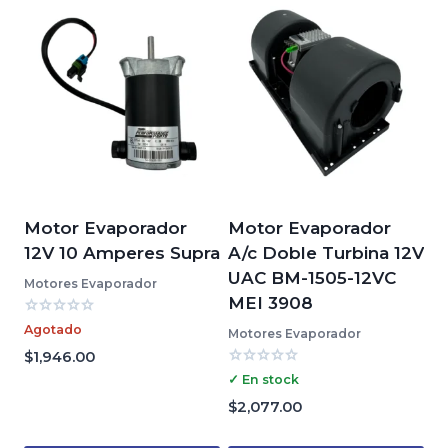
Motor Evaporador
Motor Evaporador
12V 10 Amperes Supra
A/c Doble Turbina 12V
UAC BM-1505-12VC
Motores Evaporador
MEI 3908
Valorado
Agotado
Motores Evaporador
con
0
$
1,946.00
de
Valorado
✓ En stock
5
con
0
$
2,077.00
de
5