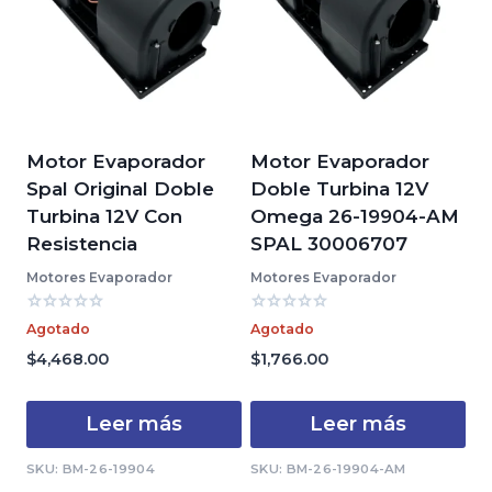
Motor Evaporador
Motor Evaporador
Spal Original Doble
Doble Turbina 12V
Turbina 12V Con
Omega 26-19904-AM
Resistencia
SPAL 30006707
Motores Evaporador
Motores Evaporador
Valorado
Valorado
Agotado
Agotado
con
con
0
0
$
4,468.00
$
1,766.00
de
de
5
5
Leer más
Leer más
SKU: BM-26-19904
SKU: BM-26-19904-AM