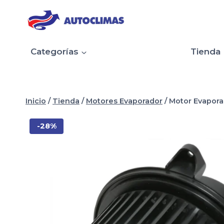
Saltar
al
contenido
Categorías
Tienda
Inicio
/
Tienda
/
Motores Evaporador
/
Motor Evapora
-28%