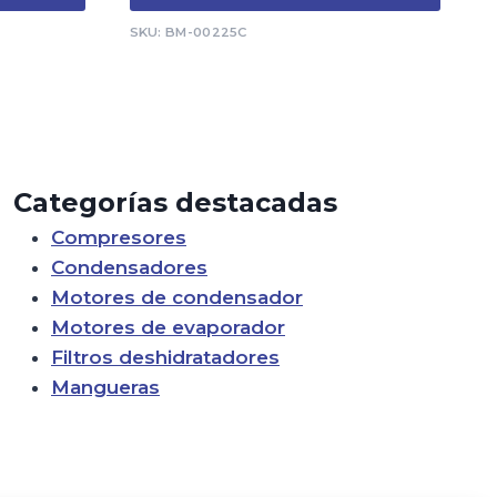
$5,194.00.
$3,489.20.
SKU: BM-00225C
Categorías destacadas
Compresores
Condensadores
Motores de condensador
Motores de evaporador
Filtros deshidratadores
Mangueras