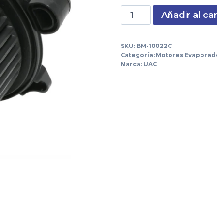
Motor
Añadir al car
era:
Evaporador
$1,833.0
Ford
SKU:
BM-10022C
Transit
Categoría:
Motores Evaporad
2015-
Marca:
UAC
2022
12V
1768430
cantidad