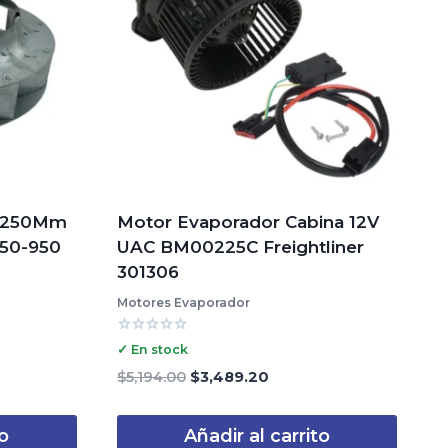
V 250Mm
Motor Evaporador Cabina 12V
850-950
UAC BM00225C Freightliner
301306
Motores Evaporador
Valorado
✓ En stock
con
0
El
El
$
5,194.00
$
3,489.20
de
precio
precio
5
original
actual
to
Añadir al carrito
8.
era:
es: