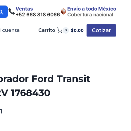
Ventas
Envío a todo México
+52 668 818 6066
Cobertura nacional
Cotizar
i cuenta
Carrito
$
0.00
0
rador Ford Transit
2V 1768430
El
1
precio
actual