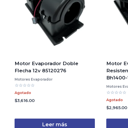
Motor Evaporador Doble
Motor E
Flecha 12v 85120276
Resisten
Bh1400-7
Motores Evaporador
Motores Ev
Valorado
Agotado
con
Valorado
0
Agotado
$
3,616.00
con
de
0
$
2,965.00
5
de
5
Leer más