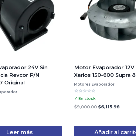
vaporador 24V Sin
Motor Evaporador 12
cia Revcor P/N
Xarios 150-600 Supra 
 Original
Motores Evaporador
aporador
Valorado
✓ En stock
con
0
El
El
$
9,000.00
$
6,115.98
de
precio
precio
5
original
actual
era:
es:
Leer más
Añadir al carri
$9,000.00.
$6,115.9