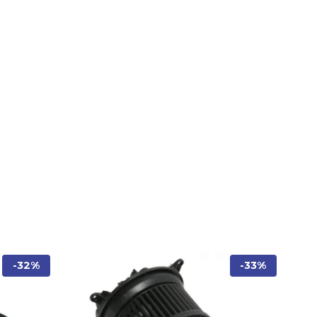
-32%
-33%