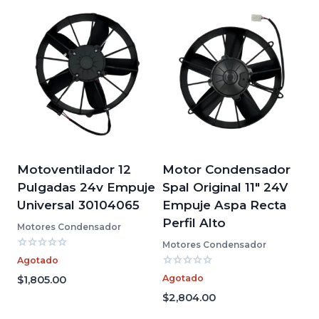
Motoventilador 12
Motor Condensador
Pulgadas 24v Empuje
Spal Original 11″ 24V
Universal 30104065
Empuje Aspa Recta
Perfil Alto
Motores Condensador
Motores Condensador
Valorado
Agotado
con
Valorado
0
Agotado
$
1,805.00
con
de
0
$
2,804.00
5
de
5