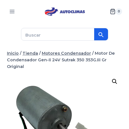
Saltar
al
0
contenido
Inicio
/
Tienda
/
Motores Condensador
/
Motor De
Condensador Gen-Ii 24V Sutrak 350 353G.Iii Gr
Original