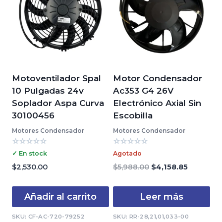
Motoventilador Spal
Motor Condensador
10 Pulgadas 24v
Ac353 G4 26V
Soplador Aspa Curva
Electrónico Axial Sin
30100456
Escobilla
Motores Condensador
Motores Condensador
Valorado
Valorado
✓ En stock
Agotado
con
con
0
0
El
El
$
2,530.00
$
5,988.00
$
4,158.85
de
de
precio
precio
5
5
original
actual
Añadir al carrito
Leer más
era:
es:
$5,988.00.
$4,158.85.
SKU: CF-AC-720-79252
SKU: RR-28,21,01,033-00