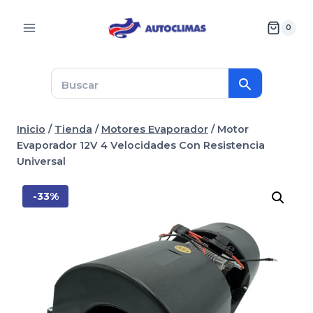
Saltar
al
0
contenido
Inicio
/
Tienda
/
Motores Evaporador
/
Motor
Evaporador 12V 4 Velocidades Con Resistencia
Universal
-33%