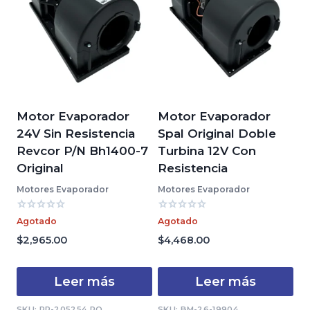
Motor Evaporador
Motor Evaporador
24V Sin Resistencia
Spal Original Doble
Revcor P/N Bh1400-7
Turbina 12V Con
Original
Resistencia
Motores Evaporador
Motores Evaporador
Valorado
Valorado
Agotado
Agotado
con
con
0
0
$
2,965.00
$
4,468.00
de
de
5
5
Leer más
Leer más
SKU: RR-205254 RO
SKU: BM-26-19904