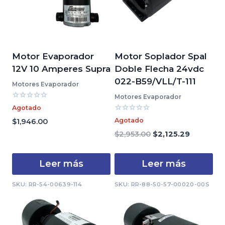
Motor Evaporador
Motor Soplador Spal
12V 10 Amperes Supra
Doble Flecha 24vdc
022-B59/VLL/T-111
Motores Evaporador
Motores Evaporador
Valorado
Agotado
con
Valorado
0
Agotado
$
1,946.00
con
de
0
El
El
$
2,953.00
$
2,125.29
5
de
precio
precio
5
original
actual
Leer más
Leer más
era:
es:
$2,953.00.
$2,125.29
SKU: RR-54-00639-114
SKU: RR-88-50-57-00020-00S