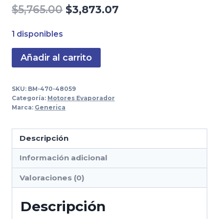
El
El
$
5,765.00
$
3,873.07
precio
precio
1 disponibles
original
actual
Motor
Añadir al carrito
era:
es:
Evaporador
$5,765.00.
$3,873.07.
12V
SKU:
BM-470-48059
4
Categoría:
Motores Evaporador
Velocidades
Marca:
Generica
Con
Resistencia
Descripción
Universal
Información adicional
cantidad
Valoraciones (0)
Descripción