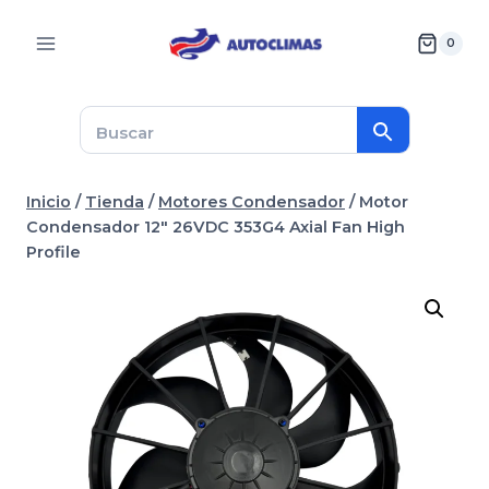
Saltar
al
0
contenido
Inicio
/
Tienda
/
Motores Condensador
/
Motor
Condensador 12″ 26VDC 353G4 Axial Fan High
Profile