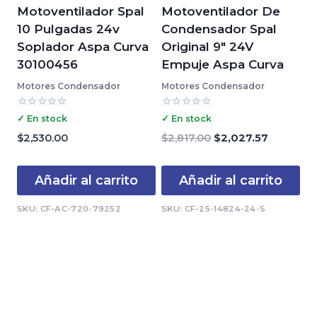
Motoventilador Spal
Motoventilador De
10 Pulgadas 24v
Condensador Spal
Soplador Aspa Curva
Original 9″ 24V
30100456
Empuje Aspa Curva
Motores Condensador
Motores Condensador
Valorado
Valorado
✓ En stock
✓ En stock
con
con
0
0
El
El
$
2,530.00
$
2,817.00
$
2,027.57
de
de
precio
precio
5
5
original
actual
Añadir al carrito
Añadir al carrito
era:
es:
$2,817.00.
$2,027.57
SKU: CF-AC-720-79252
SKU: CF-25-14824-24-S