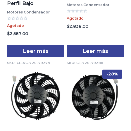
Perfil Bajo
Motores Condensador
Motores Condensador
Valorado
Agotado
con
Valorado
0
Agotado
$
2,838.00
con
de
0
$
2,587.00
5
de
5
Leer más
Leer más
SKU: CF-AC-720-79279
SKU: CF-720-79288
-28%