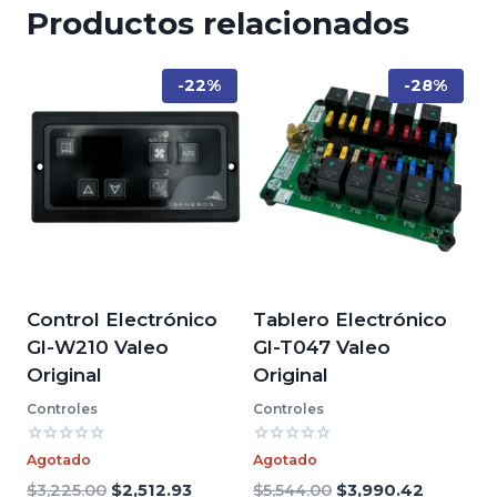
Productos relacionados
-22%
-28%
Control Electrónico
Tablero Electrónico
Gl-W210 Valeo
Gl-T047 Valeo
Original
Original
Controles
Controles
Valorado
Valorado
Agotado
Agotado
con
con
0
0
El
El
El
El
$
3,225.00
$
2,512.93
$
5,544.00
$
3,990.42