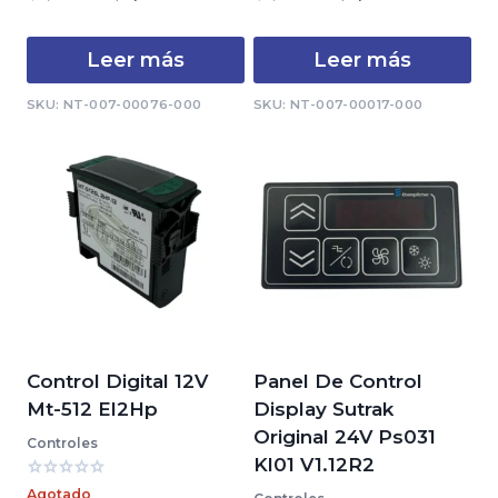
de
de
precio
precio
precio
precio
5
5
original
actual
original
actual
Leer más
Leer más
era:
es:
era:
es:
$3,225.00.
$2,512.93.
$5,544.00.
$3,990.4
SKU: NT-007-00076-000
SKU: NT-007-00017-000
Control Digital 12V
Panel De Control
Mt-512 El2Hp
Display Sutrak
Original 24V Ps031
Controles
Kl01 V1.12R2
Valorado
Agotado