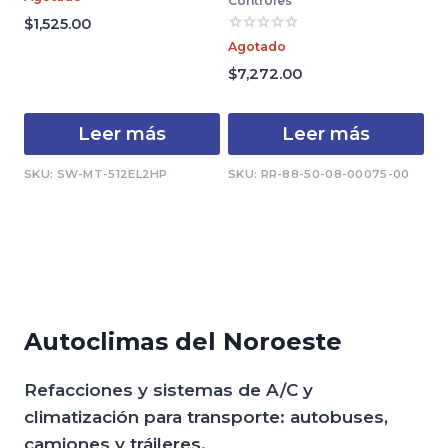
Controles
con
0
$
1,525.00
de
Valorado
Agotado
5
con
0
$
7,272.00
de
5
Leer más
Leer más
SKU: SW-MT-512EL2HP
SKU: RR-88-50-08-00075-00
Autoclimas del Noroeste
Refacciones y sistemas de A/C y
climatización para transporte: autobuses,
camiones y tráileres.