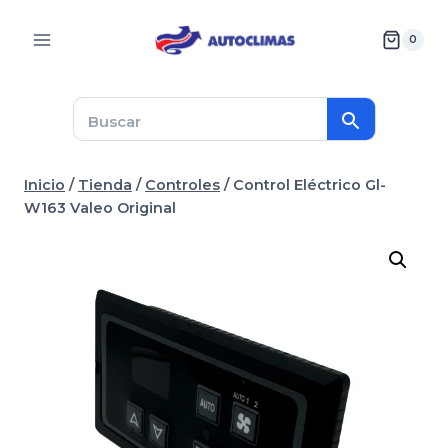
Saltar
al
0
contenido
Inicio
/
Tienda
/
Controles
/
Control Eléctrico Gl-
W163 Valeo Original