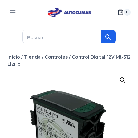
Saltar
al
0
contenido
Inicio
/
Tienda
/
Controles
/
Control Digital 12V Mt-512
El2Hp