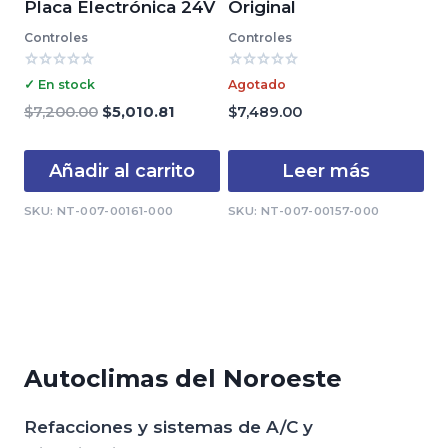
Placa Electrónica 24V
Original
Controles
Controles
Valorado
Valorado
✓ En stock
Agotado
con
con
0
0
El
El
$
7,200.00
$
5,010.81
$
7,489.00
de
de
precio
precio
5
5
original
actual
Añadir al carrito
Leer más
era:
es:
$7,200.00.
$5,010.81.
SKU: NT-007-00161-000
SKU: NT-007-00157-000
Autoclimas del Noroeste
Refacciones y sistemas de A/C y