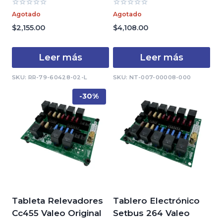
Valorado
Valorado
Agotado
Agotado
con
con
0
0
$
2,155.00
$
4,108.00
de
de
5
5
Leer más
Leer más
SKU: RR-79-60428-02-L
SKU: NT-007-00008-000
-30%
Tableta Relevadores
Tablero Electrónico
Cc455 Valeo Original
Setbus 264 Valeo