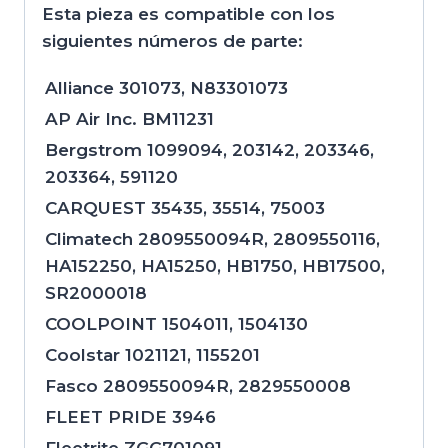
Esta pieza es compatible con los
siguientes números de parte:
Alliance 301073, N83301073
AP Air Inc. BM11231
Bergstrom 1099094, 203142, 203346,
203364, 591120
CARQUEST 35435, 35514, 75003
Climatech 2809550094R, 2809550116,
HA152250, HA15250, HB1750, HB17500,
SR2000018
COOLPOINT 1504011, 1504130
Coolstar 1021121, 1155201
Fasco 2809550094R, 2829550008
FLEET PRIDE 3946
Fleetrite ZGG701091