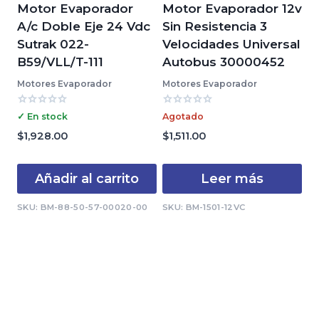
Motor Evaporador
Motor Evaporador 12v
A/c Doble Eje 24 Vdc
Sin Resistencia 3
Sutrak 022-
Velocidades Universal
B59/VLL/T-111
Autobus 30000452
Motores Evaporador
Motores Evaporador
Valorado
Valorado
✓ En stock
Agotado
con
con
0
0
$
1,928.00
$
1,511.00
de
de
5
5
Añadir al carrito
Leer más
SKU: BM-88-50-57-00020-00
SKU: BM-1501-12VC