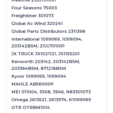
Four Seasons 75003
Freightliner 301073
Global Ac Wind 320241
Global Parts Distributors 2311398
International 1099069, 1099094,
203142BSM, ZGG701091
JX TRUCK JX1021121, JX1155201
Kenworth 203142, 203142BSM,
203364BSM, 871218BSM
Kysor 1099069, 1099094
MAHLE AB56000P
MEI 011004, 3308, 3946, N83301073
Omega 2613521, 2613974, K1099069
OTR OTRBM1014