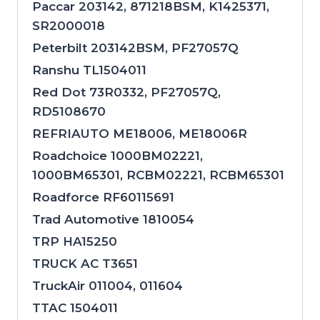
Paccar 203142, 871218BSM, K1425371,
SR2000018
Peterbilt 203142BSM, PF27057Q
Ranshu TL1504011
Red Dot 73R0332, PF27057Q,
RD5108670
REFRIAUTO ME18006, ME18006R
Roadchoice 1000BM02221,
1000BM65301, RCBM02221, RCBM65301
Roadforce RF60115691
Trad Automotive 1810054
TRP HA15250
TRUCK AC T3651
TruckAir 011004, 011604
TTAC 1504011