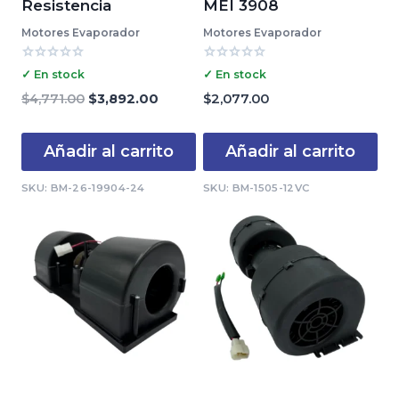
Resistencia
MEI 3908
Motores Evaporador
Motores Evaporador
Valorado
Valorado
✓ En stock
✓ En stock
con
con
0
0
El
El
$
4,771.00
$
3,892.00
$
2,077.00
de
de
precio
precio
5
5
original
actual
Añadir al carrito
Añadir al carrito
era:
es:
$4,771.00.
$3,892.00.
SKU: BM-26-19904-24
SKU: BM-1505-12VC