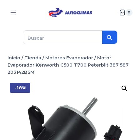
Saltar
al
0
contenido
Inicio
/
Tienda
/
Motores Evaporador
/
Motor
Evaporador Kenworth C500 T700 Peterbilt 387 587
203142BSM
-18%