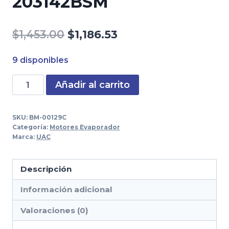
203142BSM
El
El
$
1,453.00
$
1,186.53
precio
precio
9 disponibles
original
actual
Motor
Añadir al carrito
era:
es:
Evaporador
$1,453.00.
$1,186.53.
Kenworth
SKU:
BM-00129C
C500
Categoría:
Motores Evaporador
T700
Marca:
UAC
Peterbilt
387
Descripción
587
Información adicional
203142BSM
cantidad
Valoraciones (0)