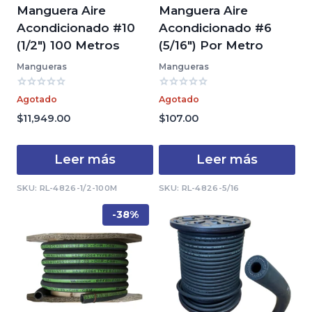
Manguera Aire
Manguera Aire
Acondicionado #10
Acondicionado #6
(1/2″) 100 Metros
(5/16″) Por Metro
Mangueras
Mangueras
Valorado
Valorado
Agotado
Agotado
con
con
0
0
$
11,949.00
$
107.00
de
de
5
5
Leer más
Leer más
SKU: RL-4826-1/2-100M
SKU: RL-4826-5/16
-38%