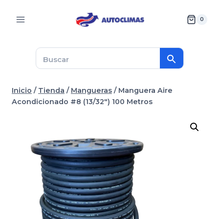
Saltar
al
0
contenido
Inicio
/
Tienda
/
Mangueras
/
Manguera Aire
Acondicionado #8 (13/32″) 100 Metros