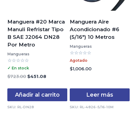
Manguera #20 Marca
Manguera Aire
Manuli Refristar Tipo
Acondicionado #6
B SAE J2064 DN28
(5/16″) 10 Metros
Por Metro
Mangueras
Mangueras
Valorado
Agotado
con
Valorado
0
✓ En stock
$
1,006.00
con
de
0
El
El
$
723.00
$
451.08
5
de
precio
precio
5
original
actual
Añadir al carrito
Leer más
era:
es:
$723.00.
$451.08.
SKU: RL-DN28
SKU: RL-4826-5/16-10M