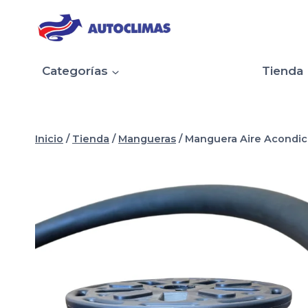
Saltar
al
contenido
Categorías
Tienda
Inicio
/
Tienda
/
Mangueras
/
Manguera Aire Acondici