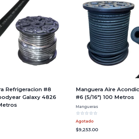
a Refrigeracion #8
Manguera Aire Acondi
oodyear Galaxy 4826
#6 (5/16″) 100 Metros
Metros
Mangueras
Valorado
Agotado
con
0
$
9,253.00
de
5