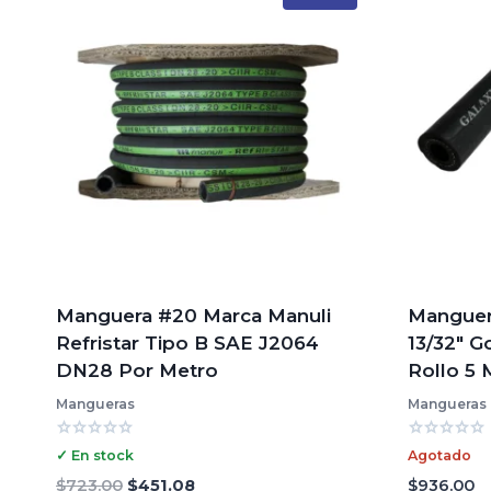
Manguera #20 Marca Manuli
Manguer
Refristar Tipo B SAE J2064
13/32″ G
DN28 Por Metro
Rollo 5 
Mangueras
Mangueras
Valorado
Valorado
✓ En stock
Agotado
con
con
0
0
El
El
$
723.00
$
451.08
$
936.00