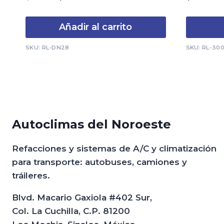
de
de
precio
precio
5
5
original
actual
Añadir al carrito
era:
es:
$723.00.
$451.08.
SKU: RL-DN28
SKU: RL-30
Autoclimas del Noroeste
Refacciones y sistemas de A/C y climatización
para transporte: autobuses, camiones y
tráileres.
Blvd. Macario Gaxiola #402 Sur,
Col. La Cuchilla, C.P. 81200