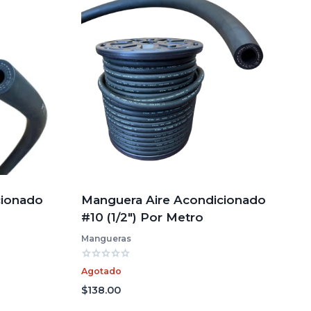
cionado
Manguera Aire Acondicionado
#10 (1/2″) Por Metro
Mangueras
Valorado
Agotado
con
0
$
138.00
de
5