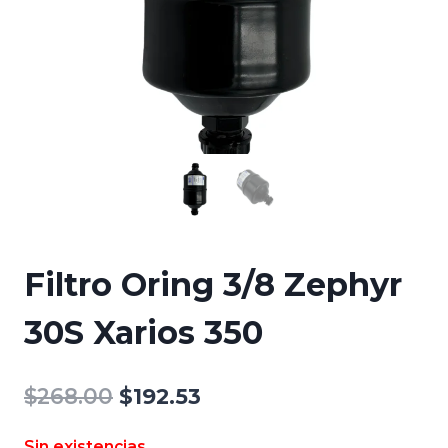
Filtro Oring 3/8 Zephyr
30S Xarios 350
El
El
$
268.00
$
192.53
precio
precio
Sin existencias