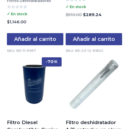
Filtros Deshidratadores
Valorado
✓ En stock
con
Valorado
0
✓ En stock
El
El
$
510.00
$
289.24
con
de
precio
precio
0
$
1,146.00
5
de
original
actual
5
era:
es:
Añadir al carrito
Añadir al carrito
$510.00.
$289.24.
SKU: RD-11-9957
SKU: RR-20-12-9182C
-70%
Filtro Diesel
Filtro deshidratador