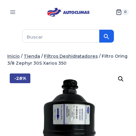
Saltar
al
0
contenido
Inicio
/
Tienda
/
Filtros Deshidratadores
/
Filtro Oring
3/8 Zephyr 30S Xarios 350
-28%