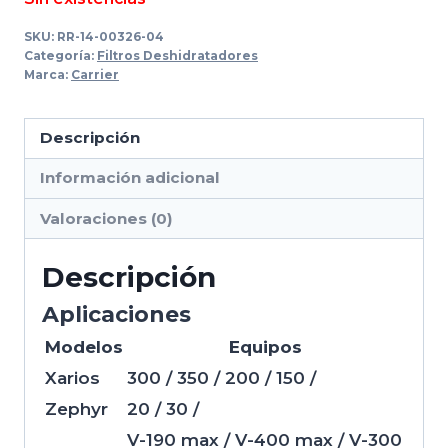
original
actual
SKU:
RR-14-00326-04
era:
es:
Categoría:
Filtros Deshidratadores
Marca:
Carrier
$268.00.
$192.53.
Descripción
Información adicional
Valoraciones (0)
Descripción
Aplicaciones
Modelos
Equipos
Xarios
300 / 350 / 200 / 150 /
Zephyr
20 / 30 /
V-190 max / V-400 max / V-300