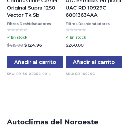
Combustible Carrier
A/C entradas en placa
Original Supra 1250
UAC RD 10929C
Vector Tk Sb
68013634AA
Filtros Deshidratadores
Filtros Deshidratadores
Valorado
Valorado
✓ En stock
✓ En stock
con
con
0
0
El
El
$
415.00
$
124.96
$
260.00
de
de
precio
precio
5
5
original
actual
Añadir al carrito
Añadir al carrito
era:
es:
$415.00.
$124.96.
SKU: RR-30-00302-00-L
SKU: RD-10929C
Autoclimas del Noroeste