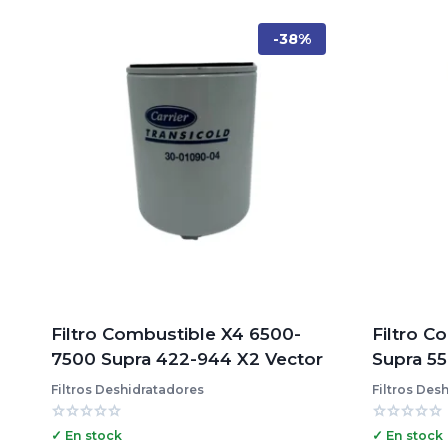
-38%
Filtro Combustible X4 6500-
Filtro C
7500 Supra 422-944 X2 Vector
Supra 55
Filtros Deshidratadores
Filtros Des
Valorado
Valorado
✓ En stock
✓ En stock
con
con