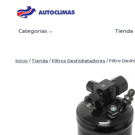
Saltar
al
contenido
Categorías
Tienda
Inicio
/
Tienda
/
Filtros Deshidratadores
/
Filtro Desh