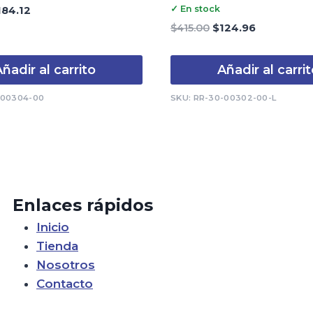
Valorado
El
✓ En stock
184.12
con
ecio
precio
0
El
El
$
415.00
$
124.96
de
iginal
actual
precio
precio
5
a:
es:
original
actual
ñadir al carrito
Añadir al carri
41.00.
$184.12.
era:
es:
$415.00.
$124.96.
-00304-00
SKU: RR-30-00302-00-L
Enlaces rápidos
Inicio
Tienda
Nosotros
Contacto