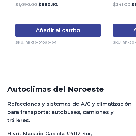
0
0
El
El
El
$
1,090.00
$
680.92
$
341.00
$
de
de
precio
precio
pr
5
5
original
actual
or
era:
es:
er
Añadir al carrito
A
$1,090.00.
$680.92.
$3
SKU: RR-30-01090-04
SKU: RR-30
Autoclimas del Noroeste
Refacciones y sistemas de A/C y climatización
para transporte: autobuses, camiones y
tráileres.
Blvd. Macario Gaxiola #402 Sur,