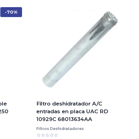
-70%
ble
Filtro deshidratador A/C
1250
entradas en placa UAC RD
10929C 68013634AA
Filtros Deshidratadores