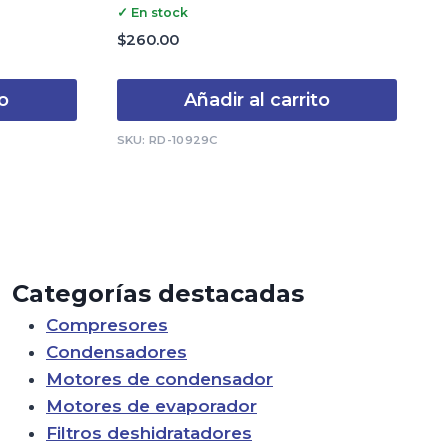
Valorado
✓ En stock
con
0
$
260.00
de
5
to
Añadir al carrito
SKU: RD-10929C
Categorías destacadas
Compresores
Condensadores
Motores de condensador
Motores de evaporador
Filtros deshidratadores