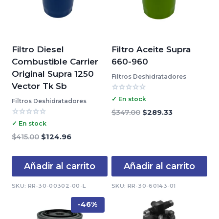
Filtro Diesel
Filtro Aceite Supra
Combustible Carrier
660-960
Original Supra 1250
Filtros Deshidratadores
Vector Tk Sb
Valorado
✓ En stock
Filtros Deshidratadores
con
0
El
El
$
347.00
$
289.33
de
Valorado
precio
precio
✓ En stock
5
con
original
actual
0
El
El
$
415.00
$
124.96
de
era:
es:
precio
precio
5
$347.00.
$289.33.
original
actual
Añadir al carrito
Añadir al carrito
era:
es:
$415.00.
$124.96.
SKU: RR-30-00302-00-L
SKU: RR-30-60143-01
-46%