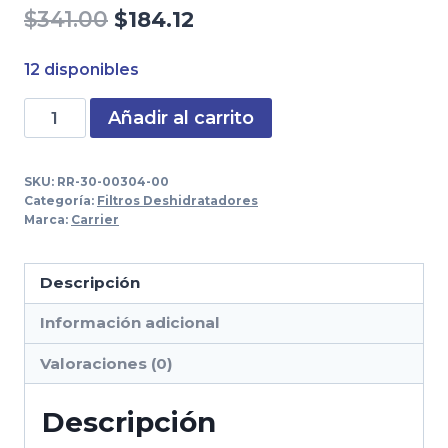
El
El
$
341.00
$
184.12
precio
precio
12 disponibles
original
actual
Filtro
Añadir al carrito
era:
es:
Combustible
$341.00.
$184.12.
Ultima
SKU:
RR-30-00304-00
53
Categoría:
Filtros Deshidratadores
Supra
Marca:
Carrier
550-
850
Descripción
Vector
Información adicional
Genesis
cantidad
Valoraciones (0)
Descripción