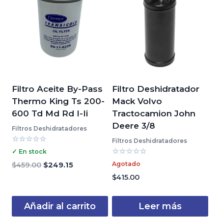
Filtro Aceite By-Pass
Filtro Deshidratador
Thermo King Ts 200-
Mack Volvo
600 Td Md Rd I-Ii
Tractocamion John
Deere 3/8
Filtros Deshidratadores
Filtros Deshidratadores
Valorado
✓ En stock
con
Valorado
0
El
El
Agotado
$
459.00
$
249.15
con
de
precio
precio
0
$
415.00
5
de
original
actual
5
era:
es:
Añadir al carrito
Leer más
$459.00.
$249.15.