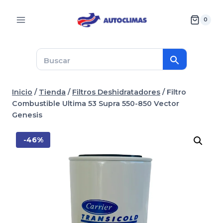
Saltar
al
0
contenido
Inicio
/
Tienda
/
Filtros Deshidratadores
/
Filtro
Combustible Ultima 53 Supra 550-850 Vector
Genesis
-46%