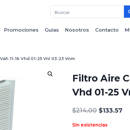
Promociones
Guías
Nosotros
Contacto
M
o Vah 11-16 Vhd 01-25 Vnl 03-23 Vnm
Filtro Aire 
Vhd 01-25 V
El
El
$
214.00
$
133.57
precio
pr
Sin existencias
original
ac