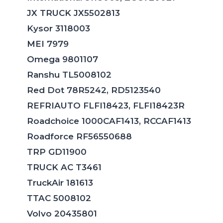
JX TRUCK JX5502813
Kysor 3118003
MEI 7979
Omega 9801107
Ranshu TL5008102
Red Dot 78R5242, RD5123540
REFRIAUTO FLFI18423, FLFI18423R
Roadchoice 1000CAF1413, RCCAF1413
Roadforce RF56550688
TRP GD11900
TRUCK AC T3461
TruckAir 181613
TTAC 5008102
Volvo 20435801