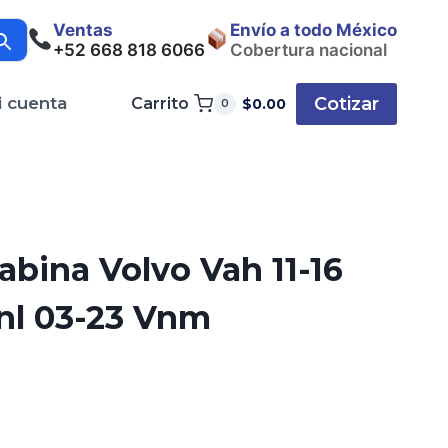
Ventas
Envío a todo México
+52 668 818 6066
Cobertura nacional
Cotizar
i cuenta
Carrito
$
0.00
0
Cabina Volvo Vah 11-16
nl 03-23 Vnm
ecio
tual