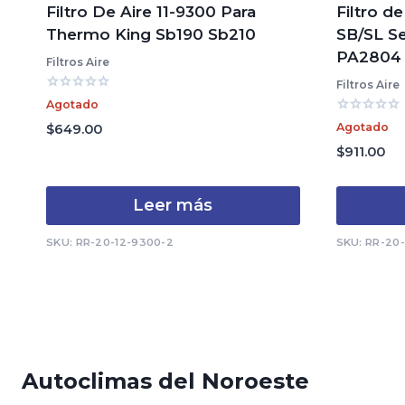
Filtro De Aire 11-9300 Para
Filtro d
Thermo King Sb190 Sb210
SB/SL Se
PA2804
Filtros Aire
Filtros Aire
Valorado
Agotado
con
Valorado
0
Agotado
$
649.00
con
de
0
$
911.00
5
de
5
Leer más
SKU: RR-20-12-9300-2
SKU: RR-20
Autoclimas del Noroeste