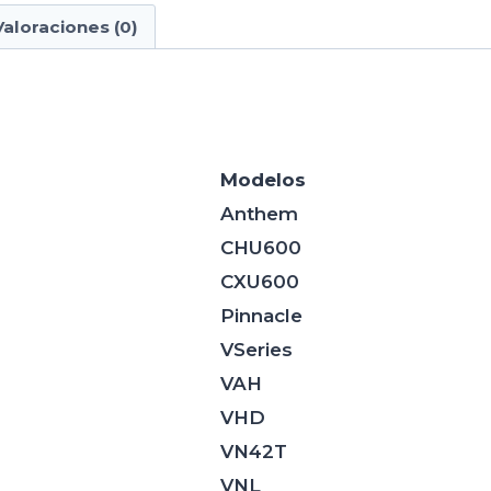
Valoraciones (0)
Modelos
Anthem
CHU600
CXU600
Pinnacle
VSeries
VAH
VHD
VN42T
VNL