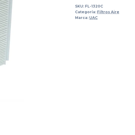
SKU:
FL-1320C
era:
es
Categoría:
Filtros Aire
Marca:
UAC
$214.00.
$1