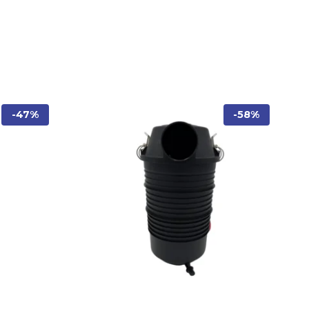
-47%
-58%