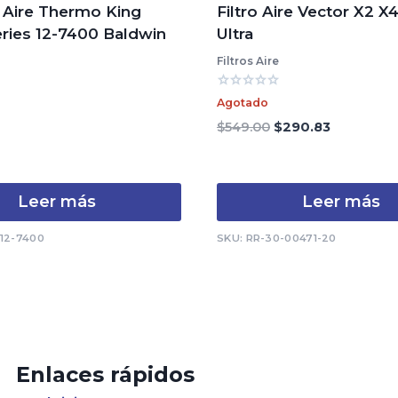
e Aire Thermo King
Filtro Aire Vector X2 X
ries 12-7400 Baldwin
Ultra
Filtros Aire
Valorado
Agotado
con
0
El
El
$
549.00
$
290.83
de
precio
precio
5
original
actual
era:
es:
Leer más
Leer más
$549.00.
$290.83.
-12-7400
SKU: RR-30-00471-20
Enlaces rápidos