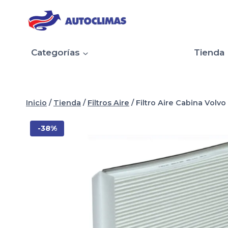
Saltar
al
contenido
Categorías
Tienda
Inicio
/
Tienda
/
Filtros Aire
/
Filtro Aire Cabina Volv
-38%