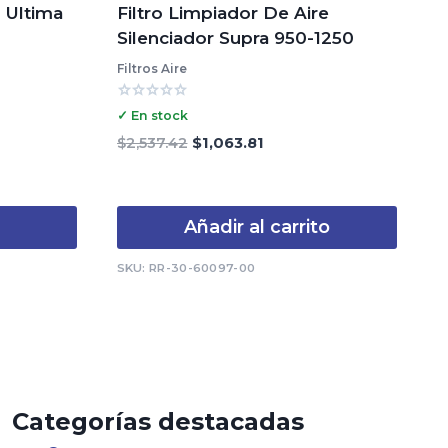
4 Ultima
Filtro Limpiador De Aire
Silenciador Supra 950-1250
Filtros Aire
Valorado
✓ En stock
con
0
El
El
$
2,537.42
$
1,063.81
de
precio
precio
5
original
actual
era:
es:
Añadir al carrito
$2,537.42.
$1,063.81.
SKU: RR-30-60097-00
Categorías destacadas