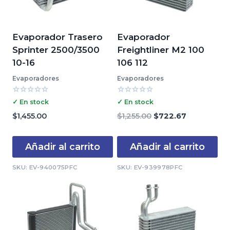
Evaporador Trasero
Evaporador
Sprinter 2500/3500
Freightliner M2 100
10-16
106 112
Evaporadores
Evaporadores
Valorado
Valorado
✓ En stock
✓ En stock
con
con
0
0
El
El
$
1,455.00
$
1,255.00
$
722.67
de
de
precio
precio
5
5
original
actual
Añadir al carrito
Añadir al carrito
era:
es:
$1,255.00.
$722.67.
SKU: EV-940075PFC
SKU: EV-939978PFC