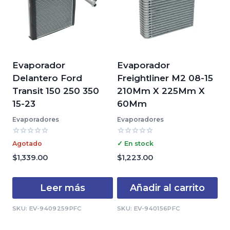
Evaporador
Evaporador
Delantero Ford
Freightliner M2 08-15
Transit 150 250 350
210Mm X 225Mm X
15-23
60Mm
Evaporadores
Evaporadores
Valorado
Valorado
Agotado
✓ En stock
con
con
0
0
$
1,339.00
$
1,223.00
de
de
5
5
Leer más
Añadir al carrito
SKU: EV-9409259PFC
SKU: EV-940156PFC