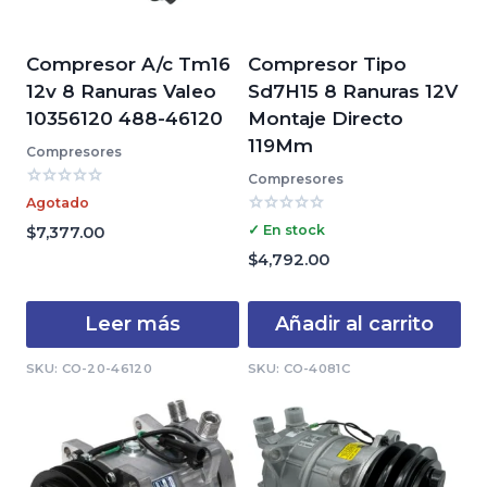
Compresor A/c Tm16
Compresor Tipo
12v 8 Ranuras Valeo
Sd7H15 8 Ranuras 12V
10356120 488-46120
Montaje Directo
119Mm
Compresores
Compresores
Valorado
Agotado
con
Valorado
0
✓ En stock
$
7,377.00
con
de
0
$
4,792.00
5
de
5
Leer más
Añadir al carrito
SKU: CO-20-46120
SKU: CO-4081C