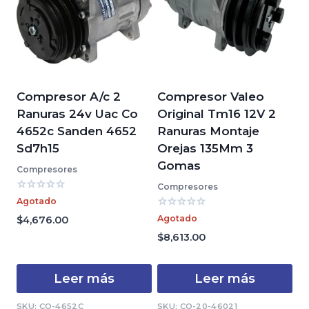
Compresor A/c 2
Compresor Valeo
Ranuras 24v Uac Co
Original Tm16 12V 2
4652c Sanden 4652
Ranuras Montaje
Sd7h15
Orejas 135Mm 3
Gomas
Compresores
Compresores
Valorado
Agotado
con
Valorado
0
Agotado
$
4,676.00
con
de
0
$
8,613.00
5
de
5
Leer más
Leer más
SKU: CO-4652C
SKU: CO-20-46021