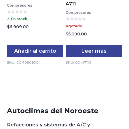
4711
Compresores
Compresores
Valorado
✓ En stock
con
Valorado
0
Agotado
$
6,909.00
con
de
0
$
5,090.00
5
de
5
Añadir al carrito
Leer más
SKU: CO-10808JC
SKU: CO-4711C
Autoclimas del Noroeste
Refacciones y sistemas de A/C y