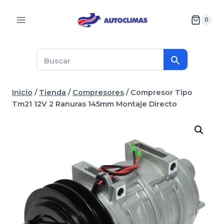
Saltar
al
0
contenido
Inicio
/
Tienda
/
Compresores
/
Compresor Tipo
Tm21 12V 2 Ranuras 145mm Montaje Directo