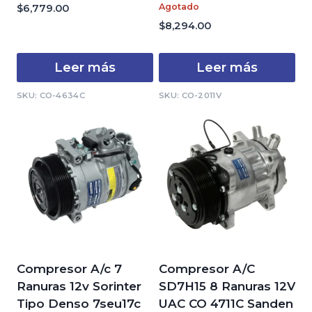
Valorado
0
Agotado
$
6,779.00
con
de
0
$
8,294.00
5
de
5
Leer más
Leer más
SKU: CO-4634C
SKU: CO-2011V
Compresor A/c 7
Compresor A/C
Ranuras 12v Sorinter
SD7H15 8 Ranuras 12V
Tipo Denso 7seu17c
UAC CO 4711C Sanden