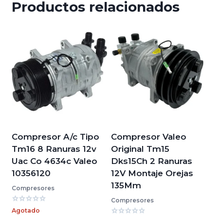
Productos relacionados
Compresor A/c Tipo
Compresor Valeo
Tm16 8 Ranuras 12v
Original Tm15
Uac Co 4634c Valeo
Dks15Ch 2 Ranuras
10356120
12V Montaje Orejas
135Mm
Compresores
Compresores
Valorado
Agotado
con