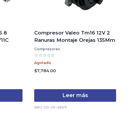
5 8
Compresor Valeo Tm16 12V 2
11C
Ranuras Montaje Orejas 135Mm
Compresores
Valorado
Agotado
con
0
$
7,784.00
de
5
Leer más
SKU: CO-20-46011