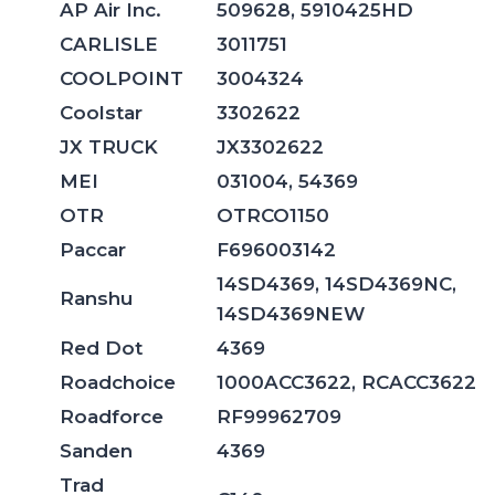
AP Air Inc.
509628, 5910425HD
CARLISLE
3011751
COOLPOINT
3004324
Coolstar
3302622
JX TRUCK
JX3302622
MEI
031004, 54369
OTR
OTRCO1150
Paccar
F696003142
14SD4369, 14SD4369NC,
Ranshu
14SD4369NEW
Red Dot
4369
Roadchoice
1000ACC3622, RCACC3622
Roadforce
RF99962709
Sanden
4369
Trad