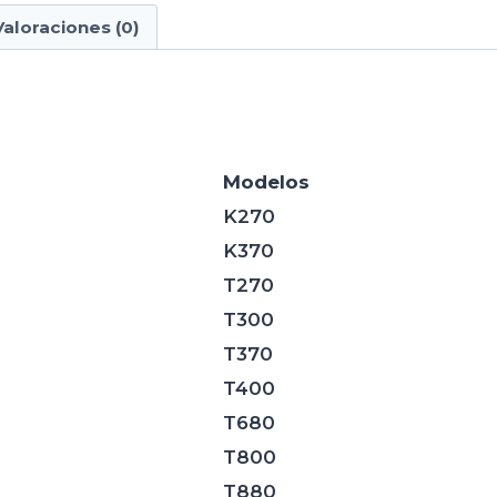
Valoraciones (0)
Modelos
K270
K370
T270
T300
T370
T400
T680
T800
T880