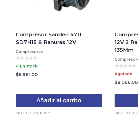
Compresor Sanden 4711
Compres
SD7H15 8 Ranuras 12V
12V 2 Ra
135Mm
Compresores
Compresor
Valorado
✓ En stock
con
Valorado
0
Agotado
$
6,961.00
con
de
0
$
8,066.00
5
de
5
Añadir al carrito
SKU: CO-20-10017
SKU: CO-20