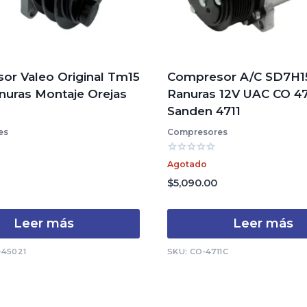
or Valeo Original Tm15
Compresor A/C SD7H1
nuras Montaje Orejas
Ranuras 12V UAC CO 47
Sanden 4711
es
Compresores
Valorado
Agotado
con
0
$
5,090.00
de
5
Leer más
Leer más
-45021
SKU: CO-4711C