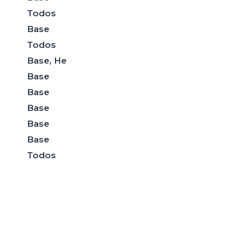
Todos
Base
Todos
Base, He
Base
Base
Base
Base
Base
Todos