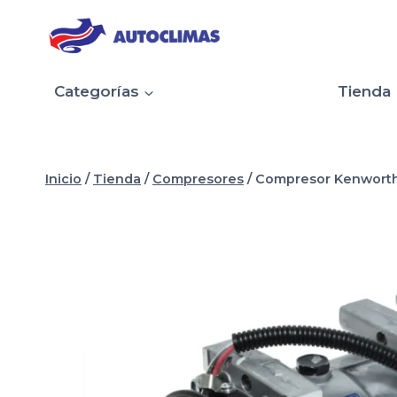
Saltar
al
contenido
Categorías
Tienda
Inicio
/
Tienda
/
Compresores
/
Compresor Kenworth