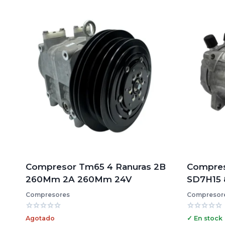
Compresor Tm65 4 Ranuras 2B
Compres
260Mm 2A 260Mm 24V
SD7H15 
Compresores
Compresor
Valorado
Valorado
Agotado
✓ En stock
con
con