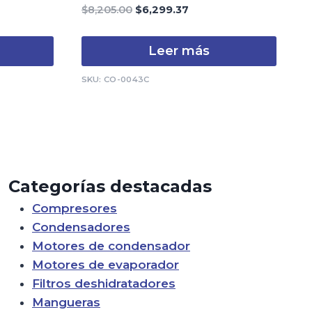
0
El
El
$
8,205.00
$
6,299.37
de
precio
precio
5
original
actual
Leer más
era:
es:
$8,205.00.
$6,299.37.
SKU: CO-0043C
Categorías destacadas
Compresores
Condensadores
Motores de condensador
Motores de evaporador
Filtros deshidratadores
Mangueras