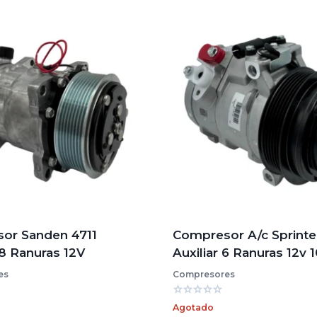
or Sanden 4711
Compresor A/c Sprinte
8 Ranuras 12V
Auxiliar 6 Ranuras 12v 
es
Compresores
Valorado
Agotado
con