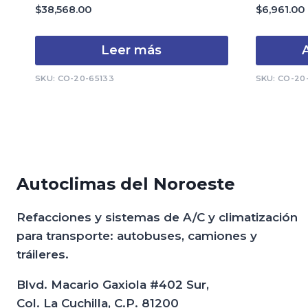
0
0
$
38,568.00
$
6,961.00
de
de
5
5
Leer más
A
SKU: CO-20-65133
SKU: CO-20
Autoclimas del Noroeste
Refacciones y sistemas de A/C y climatización
para transporte: autobuses, camiones y
tráileres.
Blvd. Macario Gaxiola #402 Sur,
Col. La Cuchilla, C.P. 81200