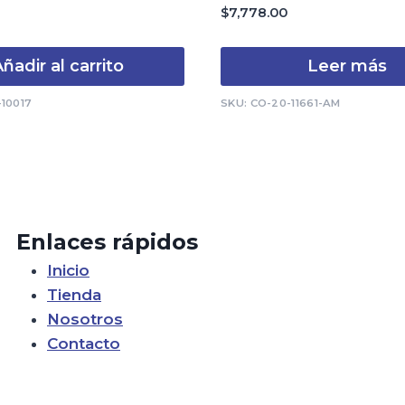
0
$
7,778.00
de
5
ñadir al carrito
Leer más
-10017
SKU: CO-20-11661-AM
Enlaces rápidos
Inicio
Tienda
Nosotros
Contacto