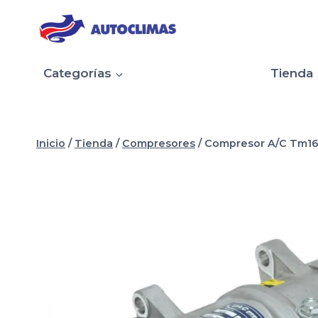
Saltar
al
contenido
Categorías
Tienda
Inicio
/
Tienda
/
Compresores
/
Compresor A/C Tm16 