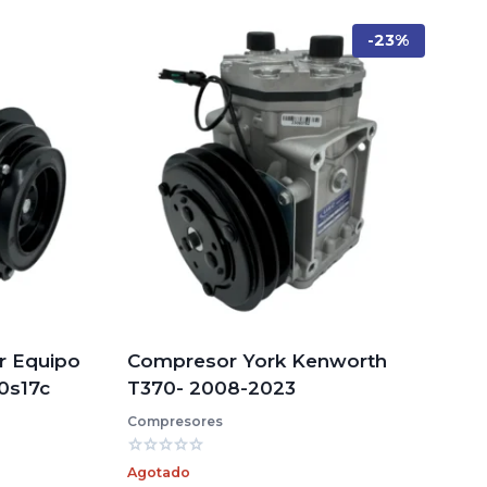
-23%
r Equipo
Compresor York Kenworth
10s17c
T370- 2008-2023
Compresores
Valorado
Agotado
con