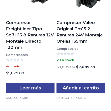
Compresor
Compresor Valeo
Freightliner Tipo
Original Tm15 2
Sd7H15 8 Ranuras 12V
Ranuras 24V Montaje
Montaje Directo
Orejas 135mm
120mm
Compresores
Compresores
Valorado
✓ En stock
con
Valorado
0
Agotado
El
El
$
9,699.00
$
7,089.59
con
de
precio
precio
0
$
5,079.00
5
de
original
actual
5
era:
es:
Leer más
Añadir al carrito
$9,699.00.
$7,089.5
SKU: CO-4418C
SKU: CO-20-45056