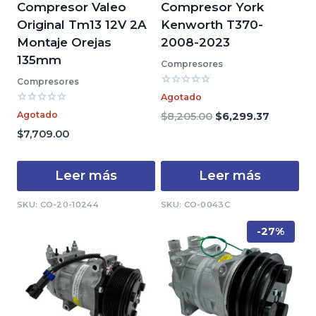
Compresor Valeo
Compresor York
Original Tm13 12V 2A
Kenworth T370-
Montaje Orejas
2008-2023
135mm
Compresores
Compresores
Valorado
Agotado
con
Valorado
0
Agotado
El
El
$
8,205.00
$
6,299.37
con
de
precio
precio
0
$
7,709.00
5
de
original
actual
5
era:
es:
Leer más
Leer más
$8,205.00.
$6,299.3
SKU: CO-20-10244
SKU: CO-0043C
-27%