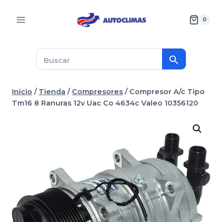
Saltar
al
0
contenido
Inicio
/
Tienda
/
Compresores
/
Compresor A/c Tipo
Tm16 8 Ranuras 12v Uac Co 4634c Valeo 10356120