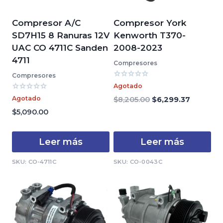
Compresor A/C
Compresor York
SD7H15 8 Ranuras 12V
Kenworth T370-
UAC CO 4711C Sanden
2008-2023
4711
Compresores
Compresores
Valorado
Agotado
con
Valorado
0
Agotado
El
El
$
8,205.00
$
6,299.37
con
de
precio
precio
0
$
5,090.00
5
de
original
actual
5
era:
es:
Leer más
Leer más
$8,205.00.
$6,299.3
SKU: CO-4711C
SKU: CO-0043C