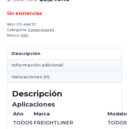
precio
precio
Sin existencias
original
actual
SKU:
CO-4647C
era:
es:
Categoría:
Compresores
Marca:
UAC
$4,837.00.
$3,249.16.
Descripción
Información adicional
Valoraciones (0)
Descripción
Aplicaciones
Año
Marca
Modelo
TODOS
FREIGHTLINER
TODOS