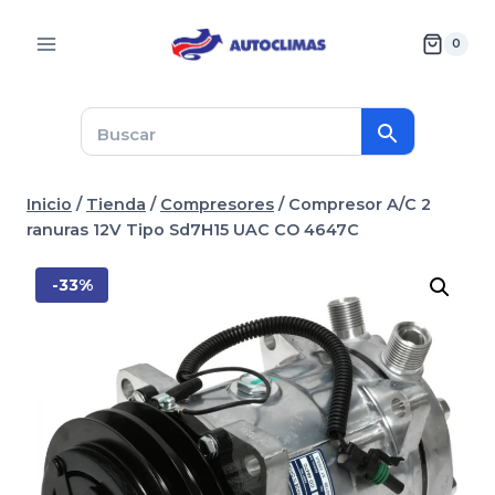
Saltar
al
0
contenido
Inicio
/
Tienda
/
Compresores
/
Compresor A/C 2
ranuras 12V Tipo Sd7H15 UAC CO 4647C
-33%