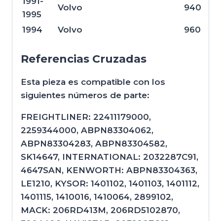
1991-
Volvo
940
1995
1994
Volvo
960
Referencias Cruzadas
Esta pieza es compatible con los
siguientes números de parte:
FREIGHTLINER: 22411179000,
2259344000, ABPN83304062,
ABPN83304283, ABPN83304582,
SK14647, INTERNATIONAL: 2032287C91,
4647SAN, KENWORTH: ABPN83304363,
LE1210, KYSOR: 1401102, 1401103, 1401112,
1401115, 1410016, 1410064, 2899102,
MACK: 206RD413M, 206RD5102870,