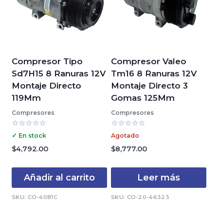
Compresor Tipo
Compresor Valeo
Sd7H15 8 Ranuras 12V
Tm16 8 Ranuras 12V
Montaje Directo
Montaje Directo 3
119Mm
Gomas 125Mm
Compresores
Compresores
Valorado
Valorado
✓ En stock
Agotado
con
con
0
0
$
4,792.00
$
8,777.00
de
de
5
5
Añadir al carrito
Leer más
SKU: CO-4081C
SKU: CO-20-46323