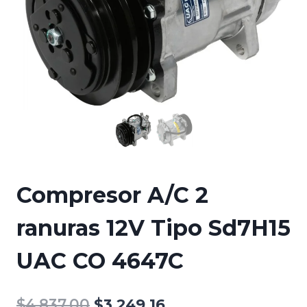
Compresor A/C 2
ranuras 12V Tipo Sd7H15
UAC CO 4647C
El
El
$
4,837.00
$
3,249.16