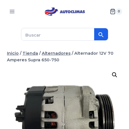
Saltar
al
0
contenido
Inicio
/
Tienda
/
Alternadores
/
Alternador 12V 70
Amperes Supra 650-750