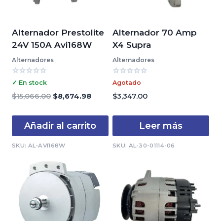
Alternador Prestolite
Alternador 70 Amp
24V 150A Avi168W
X4 Supra
Alternadores
Alternadores
Valorado
Valorado
✓ En stock
Agotado
con
con
0
0
El
El
$
15,066.00
$
8,674.98
$
3,347.00
de
de
precio
precio
5
5
original
actual
Añadir al carrito
Leer más
era:
es:
$15,066.00.
$8,674.98.
SKU: AL-AVI168W
SKU: AL-30-01114-06