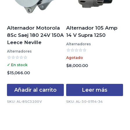
Alternador Motorola
Alternador 105 Amp
8Sc Saej 180 24V 150A
14 V Supra 1250
Leece Neville
Alternadores
Alternadores
Valorado
Agotado
con
Valorado
0
✓ En stock
$
8,000.00
con
de
0
$
15,066.00
5
de
5
Añadir al carrito
Leer más
SKU: AL-8SC3200V
SKU: AL-30-01114-34